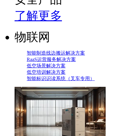
了解更多
物联网
智能制造线边搬运解决方案
RaaS运营服务解决方案
低空场景解决方案
低空培训解决方案
智能标识识读系统（叉车专用）