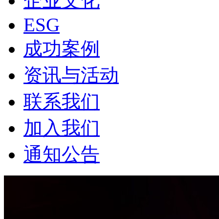
企业文化
ESG
成功案例
资讯与活动
联系我们
加入我们
通知公告