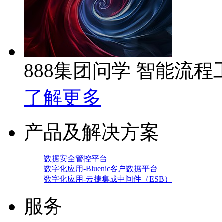
888集团问学 智能流程
了解更多
产品及解决方案
数据安全管控平台
数字化应用-Bluenic客户数据平台
数字化应用-云捷集成中间件（ESB）
服务