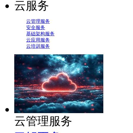
云服务
云管理服务
安全服务
基础架构服务
云应用服务
云培训服务
云管理服务