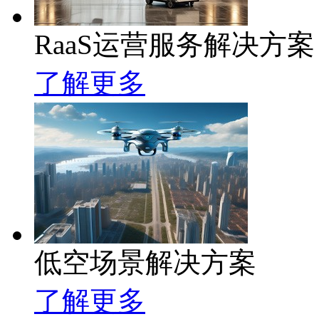
RaaS运营服务解决方案
了解更多
低空场景解决方案
了解更多