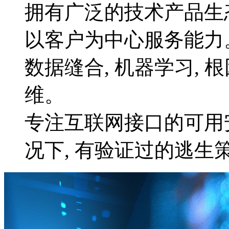
拥有广泛的技术产品生态
以客户为中心服务能力
数据缝合, 机器学习,
维。
专注互联网接口的可用
况下, 有验证过的逃生策