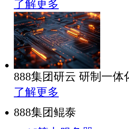
了解更多
888集团研云 研制一
了解更多
888集团鲲泰