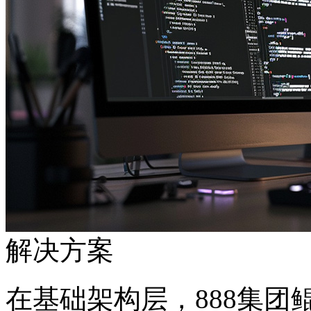
解决方案
在基础架构层，888集团