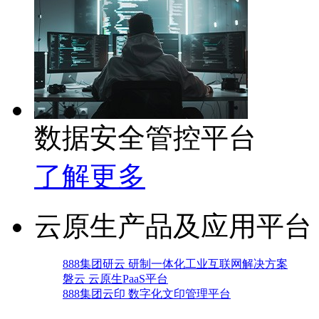
数据安全管控平台
了解更多
云原生产品及应用平台
888集团研云 研制一体化工业互联网解决方案
磐云 云原生PaaS平台
888集团云印 数字化文印管理平台