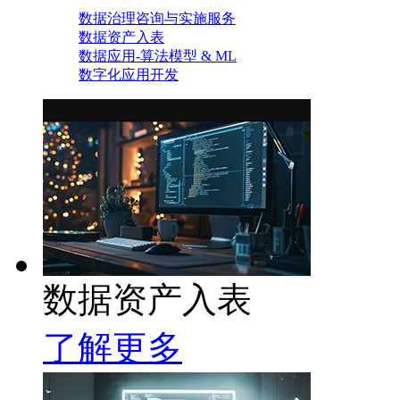
数据治理咨询与实施服务
数据资产入表
数据应用-算法模型 & ML
数字化应用开发
数据资产入表
了解更多