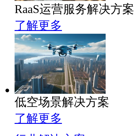
RaaS运营服务解决方案
了解更多
低空场景解决方案
了解更多