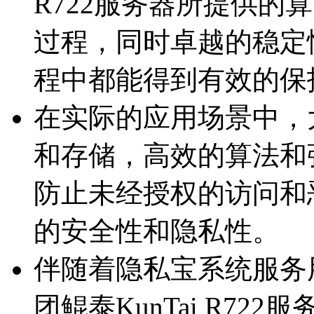
R722服务器所提供的
过程，同时卓越的
程中都能得到有效的保
在实际的应用场景中
和存储，高效的算
防止未经授权的访问和恶
的安全性和隐私性。
伴随着隐私宝系统服务用户
团鲲泰KunTai R7