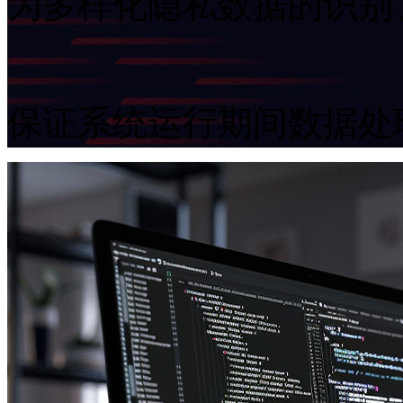
为多样化隐私数据的识别
保证系统运行期间数据处