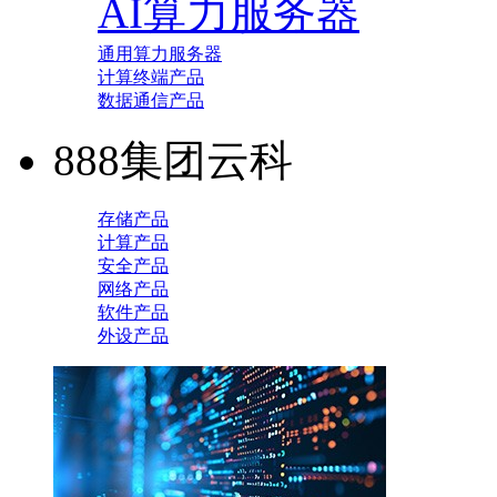
AI算力服务器
通用算力服务器
计算终端产品
数据通信产品
888集团云科
存储产品
计算产品
安全产品
网络产品
软件产品
外设产品