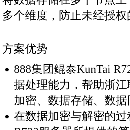
多个维度，防止未经
方案优势
888集团鲲泰KunTai
据处理能力，帮助
加密、数据存储
在数据加密与解密的过程中