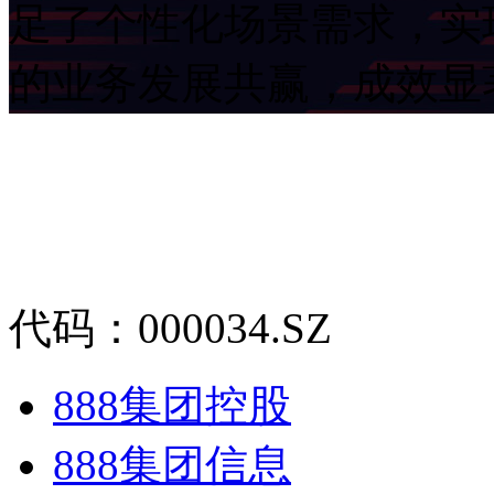
足了个性化场景需求
的业务发展共赢，成效
代码：000034.SZ
888集团控股
888集团信息