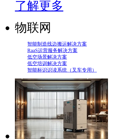
了解更多
物联网
智能制造线边搬运解决方案
RaaS运营服务解决方案
低空场景解决方案
低空培训解决方案
智能标识识读系统（叉车专用）