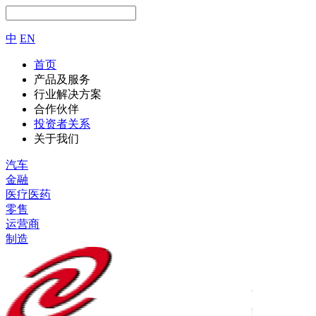
中
EN
首页
产品及服务
行业解决方案
合作伙伴
投资者关系
关于我们
汽车
金融
医疗医药
零售
运营商
制造