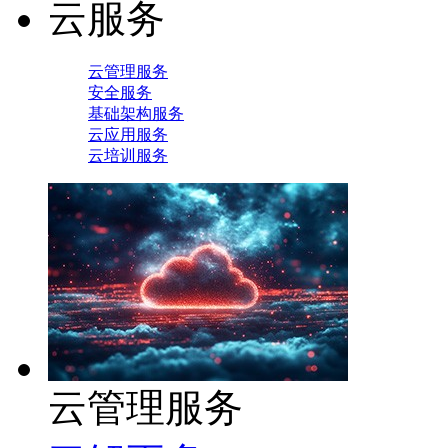
云服务
云管理服务
安全服务
基础架构服务
云应用服务
云培训服务
云管理服务