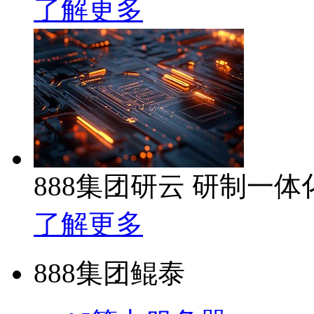
了解更多
888集团研云 研制一
了解更多
888集团鲲泰